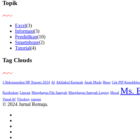
Topik
Excel
(3)
Informasi
(3)
Pendidikan
(10)
Smartphone
(2)
Tutorial
(4)
Tag Clouds
5 Rekomendasi HP Xiaomi 2024
AI
Akhlakul Karimah
Anak Muda
Biner
Cek PIP Kemdikbu
Ms. 
Kurikulum
Literasi
Menghapus File Sampah
Menghapus Sampah Laptop
Moral
Visual AI
Vlookup
xiaomi
© 2024 Jurnal Remaja.