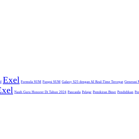
Exel
d
Formula SUM
Fungsi SUM
Galaxy S25 dengan AI Real-Time Tercepat
Generasi
Exel
Nasib Guru Honorer Di Tahun 2024
Pancasila
Pelajar
Pemikiran Biner
Pendidikan
Pe