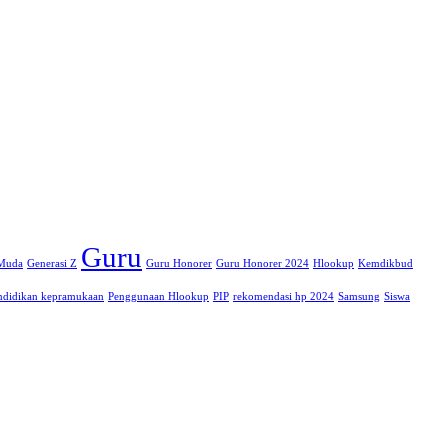
Guru
 Muda
Generasi Z
Guru Honorer
Guru Honorer 2024
Hlookup
Kemdikbud
ndidikan kepramukaan
Penggunaan Hlookup
PIP
rekomendasi hp 2024
Samsung
Siswa